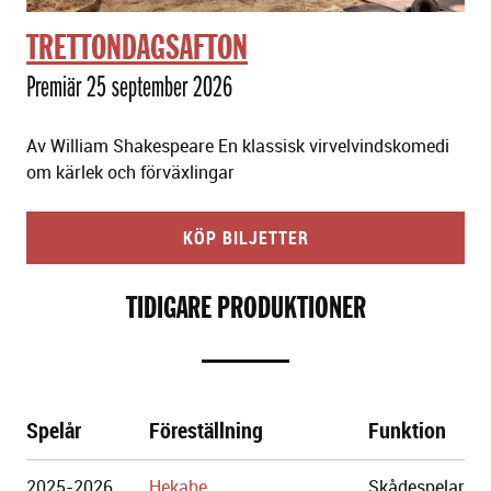
TRETTONDAGSAFTON
Premiär 25 september 2026
Av William Shakespeare En klassisk virvelvindskomedi
om kärlek och förväxlingar
KÖP BILJETTER
TIDIGARE PRODUKTIONER
Spelår
Föreställning
Funktion
Göteborgs
2025-2026
Hekabe
Skådespelar