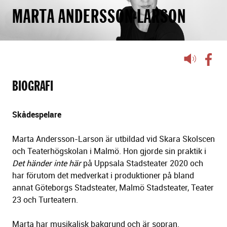
MARTA ANDERSSON-LARSON
Lyssna
på
sidans
BIOGRAFI
text
Skådespelare
Marta Andersson-Larson är utbildad vid Skara Skolscen
och Teaterhögskolan i Malmö. Hon gjorde sin praktik i
Det händer inte här
på Uppsala Stadsteater 2020 och
har förutom det medverkat i produktioner på bland
annat Göteborgs Stadsteater, Malmö Stadsteater, Teater
23 och Turteatern.
Marta har musikalisk bakgrund och är sopran.