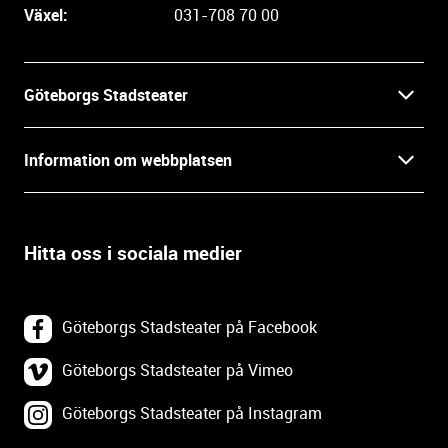
e
Växel:
031-708 70 00
i
n
f
Göteborgs Stadsteater
o
r
Kontakt
m
Information om webbplatsen
a
Press
t
Biljetter
i
o
Hitta oss i sociala medier
Öppettider
Villkor och integritet
n
o
In English
Om webbplatsen
c
Göteborgs Stadsteater på Facebook
h
Backa Teater
k
Göteborgs Stadsteater på Vimeo
Tillgänglighetsredogörelse
o
Göteborgs Stadsteater på Instagram
Lediga tjänster
n
Webbplatskarta
t