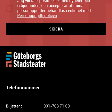
Jag vill få e-postutskick med nyheter och
erbjudanden, och accepterar att mina
personuppgifter behandlas i enlighet med
Personuppgiftspolicyn
.
SKICKA
Y
t
t
e
r
l
Telefonnummer
i
g
a
Biljetter :
031-708 71 00
r