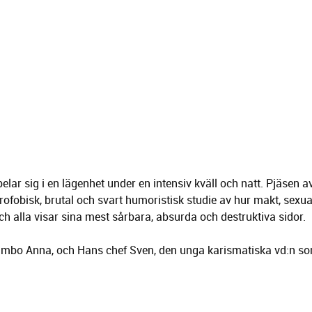
ar sig i en lägenhet under en intensiv kväll och natt. Pjäsen a
rofobisk, brutal och svart humoristisk studie av hur makt, sexua
och alla visar sina mest sårbara, absurda och destruktiva sidor.
sambo Anna, och Hans chef Sven, den unga karismatiska vd:n s