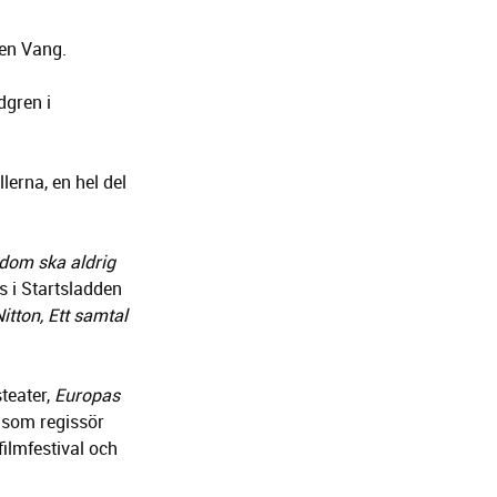
ten Vang.
gren i
erna, en hel del
dom ska aldrig
s i Startsladden
itton, Ett samtal
teater,
Europas
 som regissör
ilmfestival och