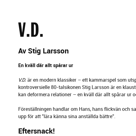
g
e
r
i
V.D.
n
g
Av Stig Larsson
En kväll där allt spårar ur
V.D.
är en modern klassiker – ett kammarspel som utspel
kontroversielle 80-talsikonen Stig Larsson är en klaust
kan deformera relationer – en kväll där allt spårar ur 
Föreställningen handlar om Hans, hans flickvän och 
upp för att ”lära känna sina anställda bättre”.
Eftersnack!