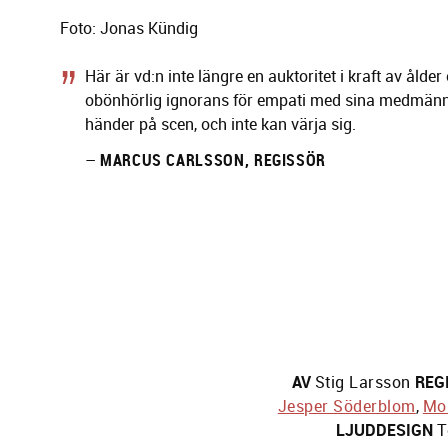
Foto: Jonas Kündig
Här är vd:n inte längre en auktoritet i kraft av å
obönhör­lig ignorans för empati med sina medmännisko
händer på scen, och inte kan värja sig.
–
MARCUS CARLSSON, REGISSÖR
AV
Stig Larsson
REG
Jesper Söderblom
,
Mo
LJUDDESIGN
T