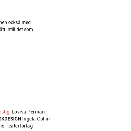
t men också med
tt intill det som
estig
,
Lovisa Perman
,
SKDESIGN
Ingela Collin
e Teaterförlag