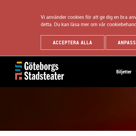
Vi använder cookies för att ge dig en bra a
detta. Du kan läsa mer om vår cookiebehand
ACCEPTERA ALLA
ANPASS
H
Biljetter
u
v
u
d
n
a
v
i