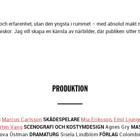
lder och erfarenhet, utan den yngsta i rummet – med absolut mak
r. Jag vill skapa en känsla av närbilder, där publiken sitter tä
PRODUKTION
I
Marcus Carlsson
SKÅDESPELARE
Mia Eriksson
,
Emil Ljung
rten Vang
SCENOGRAFI OCH KOSTYMDESIGN
Agnes Gry
MA
ova Östman
DRAMATURG
Sisela Lindblom
FÖRLAG
Colombin