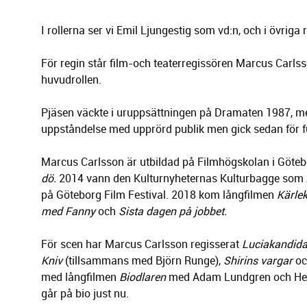
I rollerna ser vi Emil Ljungestig som vd:n, och i övri
För regin står film-och teaterregissören Marcus Carlss
huvudrollen.
Pjäsen väckte i uruppsättningen på Dramaten 1987, me
uppstån
delse med upprörd publik men gick sedan för fu
Marcus Carlsson är utbildad på Filmhögskolan i Göt
dö.
2014 vann den Kulturnyheternas Kulturbagge som
på Göteborg Film Festival. 2018 kom långfilmen
Kärlek
med Fanny
och
Sista dagen på jobbet.
För scen har Marcus Carlsson regisserat
Luciakandid
Kniv
(tillsam
mans med Björn Runge),
Shirins vargar
o
med långfilmen
Biodlaren
med Adam Lundgren och Hedvi
går på bio just nu.