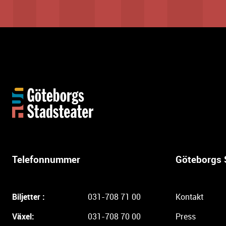
Y
t
t
e
r
l
Telefonnummer
Göteborgs 
i
g
a
Biljetter :
031-708 71 00
Kontakt
r
e
Växel:
031-708 70 00
Press