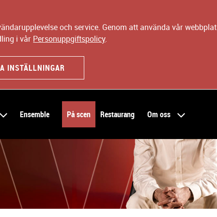
nvändarupplevelse och service. Genom att använda vår webbplats
ling i vår
Personuppgiftspolicy
.
A INSTÄLLNINGAR
Ensemble
På scen
Restaurang
Om oss