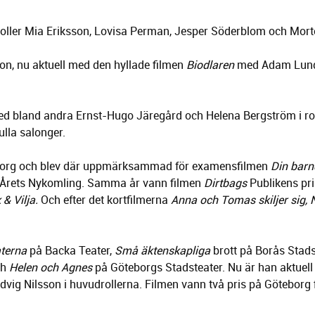
ga roller Mia Eriksson, Lovisa Perman, Jesper Söderblom och Mor
on, nu aktuell med den hyllade filmen
Biodlaren
med Adam Lund
d bland andra Ernst-Hugo Järegård och Helena Bergström i roll
lla salonger.
eborg och blev där uppmärksammad för examensfilmen
Din barn
 Årets Nykomling. Samma år vann filmen
Dirtbags
Publikens pri
 & Vilja.
Och efter det kortfilmerna
Anna och Tomas skiljer sig, N
aterna
på Backa Teater,
Små äktenskapliga
brott på Borås Stads
ch
Helen och Agnes
på Göteborgs Stadsteater. Nu är han aktuell
g Nilsson i huvudrollerna. Filmen vann två pris på Göteborg f