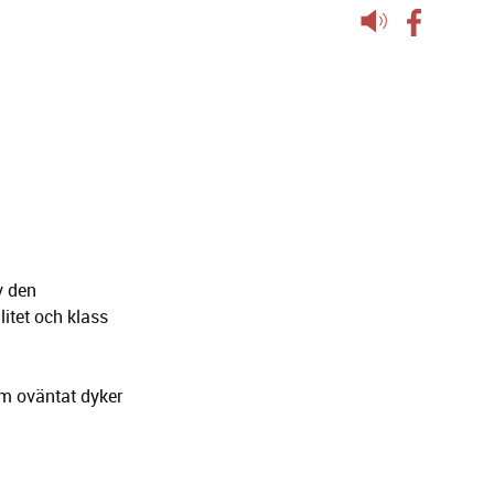
Lyssna
på
sidans
text
v den
litet och klass
om oväntat dyker