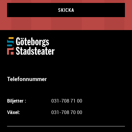
SKICKA
Y
t
t
e
r
l
Telefonnummer
i
g
a
Biljetter :
031-708 71 00
r
e
Växel:
031-708 70 00
i
n