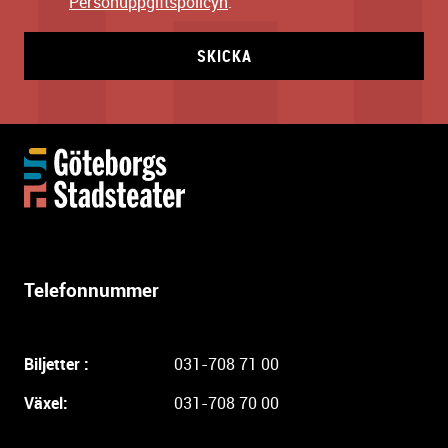
Personuppgiftspolicyn
.
SKICKA
Y
t
t
e
r
l
Telefonnummer
i
g
a
Biljetter :
031-708 71 00
r
e
Växel:
031-708 70 00
i