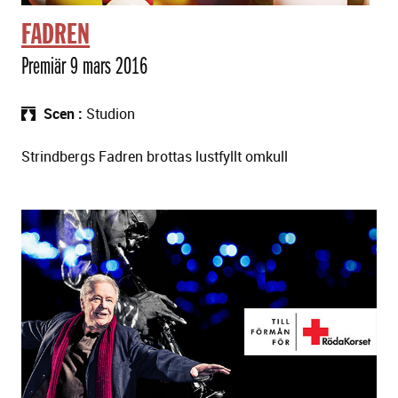
n
FADREN
i
n
Premiär 9 mars 2016
g
a
Scen
Studion
r
Strindbergs Fadren brottas lustfyllt omkull