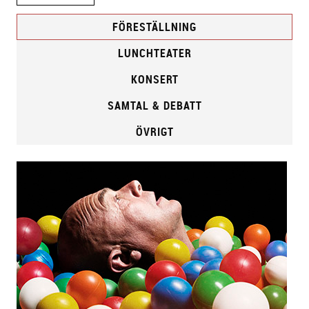
FÖRESTÄLLNING
LUNCHTEATER
KONSERT
SAMTAL & DEBATT
ÖVRIGT
F
ö
r
e
s
t
ä
l
l