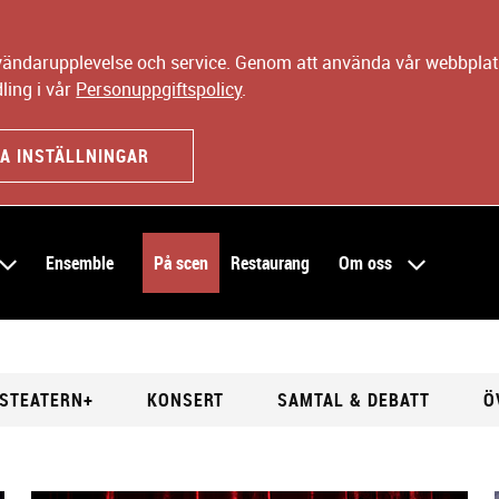
nvändarupplevelse och service. Genom att använda vår webbplats
ling i vår
Personuppgiftspolicy
.
A INSTÄLLNINGAR
Ensemble
På scen
Restaurang
Om oss
STEATERN+
KONSERT
SAMTAL & DEBATT
Ö