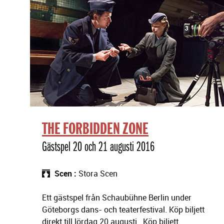
g
F
e
ö
r
r
i
e
n
s
g
t
ä
l
l
n
i
THE FORBIDDEN ZONE
n
g
Gästspel 20 och 21 augusti 2016
a
r
Scen
Stora Scen
Ett gästspel från Schaubühne Berlin under
Göteborgs dans- och teaterfestival. Köp biljett
direkt till lördag 20 augusti . Köp biljett…