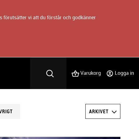
 förutsätter vi att du förstår och godkänner
Varukorg
Logga in
VRIGT
ARKIVET