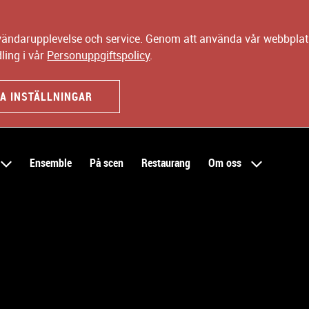
nvändarupplevelse och service. Genom att använda vår webbplats
ling i vår
Personuppgiftspolicy
.
A INSTÄLLNINGAR
Ensemble
På scen
Restaurang
Om oss
N