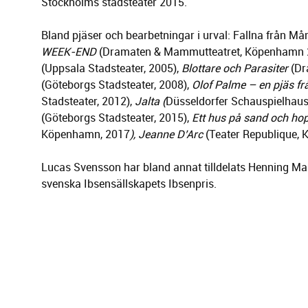
Stockholms stadsteater 2015.
Bland pjäser och bearbetningar i urval: Fallna från M
WEEK-END
(Dramaten & Mammutteatret, Köpenhamn 
(Uppsala Stadsteater, 2005),
Blottare och Parasiter
(Dr
(Göteborgs Stadsteater, 2008),
Olof Palme – en pjäs fr
Stadsteater, 2012),
Jalta (
Düsseldorfer Schauspielhaus
(Göteborgs Stadsteater, 2015),
Ett hus på sand och hop
Köpenhamn, 2017
), Jeanne D’Arc
(Teater Republique,
Lucas Svensson har bland annat tilldelats Henning Ma
svenska Ibsensällskapets Ibsenpris.