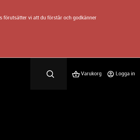
 förutsätter vi att du förstår och godkänner
Varukorg
Logga in