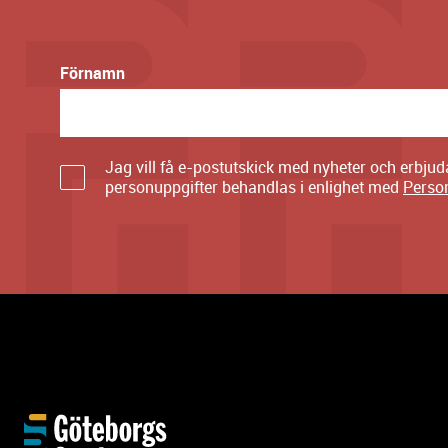
Förnamn
Jag vill få e-postutskick med nyheter och erbju
personuppgifter behandlas i enlighet med
Perso
Y