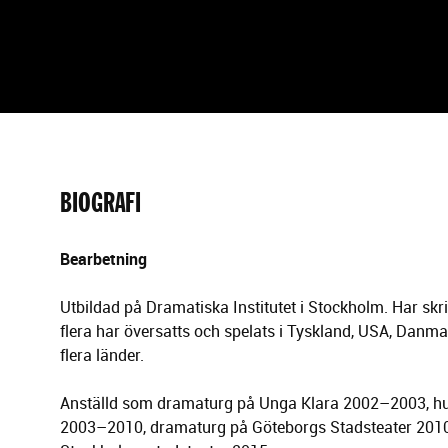
g
e
r
i
n
g
BIOGRAFI
Bearbetning
Utbildad på Dramatiska Institutet i Stockholm. Har sk
flera har översatts och spelats i Tyskland, USA, Danm
flera länder.
Anställd som dramaturg på Unga Klara 2002–2003, h
2003–2010, dramaturg på Göteborgs Stadsteater 20