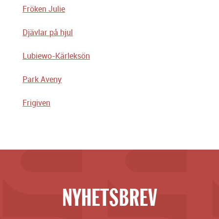
Fröken Julie
Djävlar på hjul
Lubiewo-Kärleksön
Park Aveny
Frigiven
NYHETSBREV