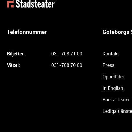
t
t
e
r
l
Telefonnummer
Göteborgs 
i
g
a
Biljetter :
031-708 71 00
Kontakt
r
e
Växel:
031-708 70 00
Press
i
Öppettider
n
f
In English
o
r
Backa Teater
m
Lediga tjänste
a
t
i