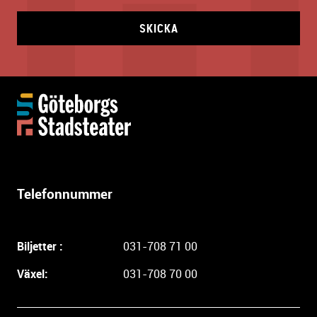
SKICKA
Y
t
t
e
r
l
Telefonnummer
i
g
a
Biljetter :
031-708 71 00
r
e
Växel:
031-708 70 00
i
n