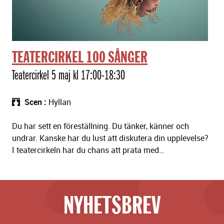
ä
l
l
n
TEATERCIRKEL 100 SÅNGER
i
n
Teatercirkel 5 maj kl 17:00-18:30
g
a
Scen
Hyllan
r
Du har sett en föreställning. Du tänker, känner och
undrar. Kanske har du lust att diskutera din upplevelse?
I teatercirkeln har du chans att prata med…
NYHETSBREV