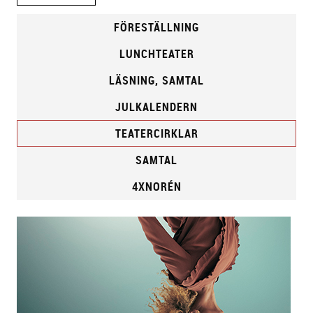
FÖRESTÄLLNING
LUNCHTEATER
LÄSNING, SAMTAL
JULKALENDERN
TEATERCIRKLAR
SAMTAL
4XNORÉN
F
ö
r
e
s
t