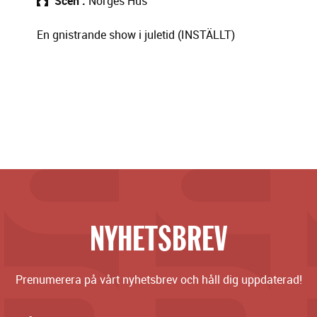
Scen
Norges Hus
En gnistrande show i juletid (INSTÄLLT)
NYHETSBREV
Prenumerera på vårt nyhetsbrev och håll dig uppdaterad!