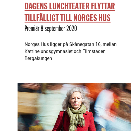
i
DAGENS LUNCHTEATER FLYTTAR
n
g
TILLFÄLLIGT TILL NORGES HUS
a
Premiär 8 september 2020
r
Norges Hus ligger på Skånegatan 16, mellan
Katrinelundsgymnasiet och Filmstaden
Bergakungen.