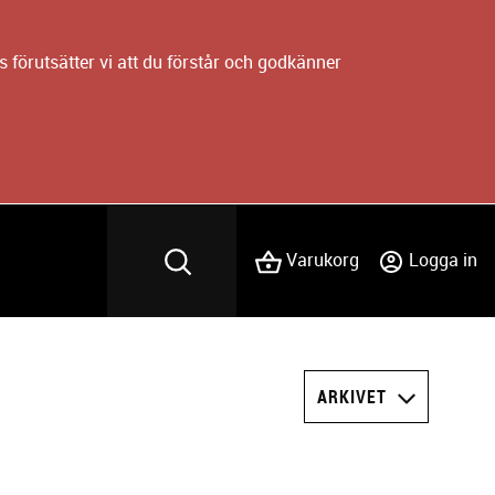
 förutsätter vi att du förstår och godkänner
Varukorg
Logga in
ARKIVET