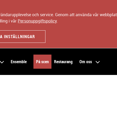
nvändarupplevelse och service. Genom att använda vår webbplats
ling i vår
Personuppgiftspolicy
.
A INSTÄLLNINGAR
Ensemble
På scen
Restaurang
Om oss