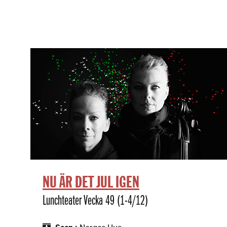
NU ÄR DET JUL IGEN
Lunchteater Vecka 49 (1-4/12)