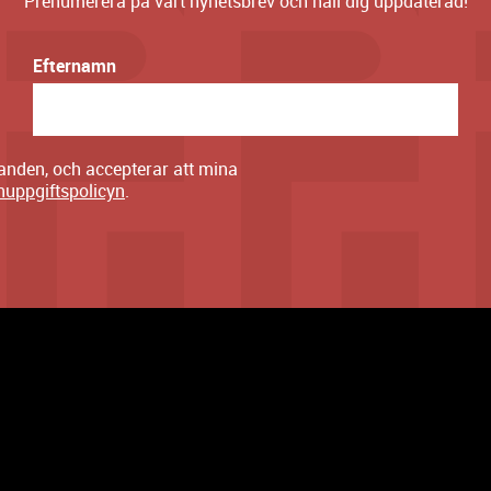
Prenumerera på vårt nyhetsbrev och håll dig uppdaterad!
Efternamn
danden, och accepterar att mina
nuppgiftspolicyn
.