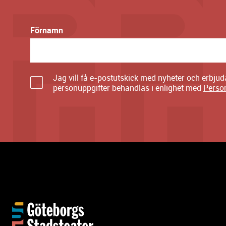
Förnamn
Jag vill få e-postutskick med nyheter och erbju
personuppgifter behandlas i enlighet med
Perso
Y
t