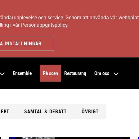
nvändarupplevelse och service. Genom att använda vår webbplats
ling i vår
Personuppgiftspolicy
.
A INSTÄLLNINGAR
Ensemble
På scen
Restaurang
Om oss
SERT
SAMTAL & DEBATT
ÖVRIGT