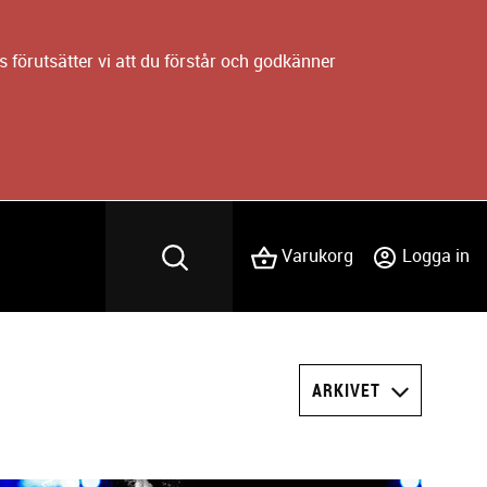
 förutsätter vi att du förstår och godkänner
Varukorg
Logga in
ARKIVET