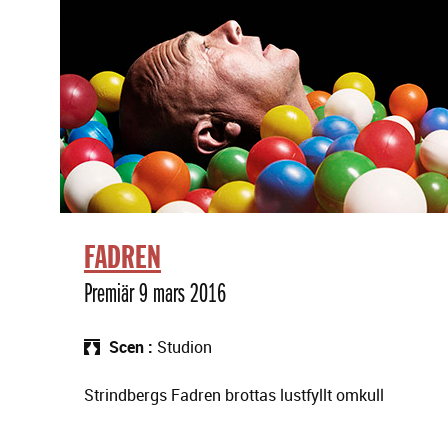
g
F
e
ö
r
r
i
e
n
s
g
t
ä
l
l
n
i
FADREN
n
g
Premiär 9 mars 2016
a
r
Scen
Studion
Strindbergs Fadren brottas lustfyllt omkull