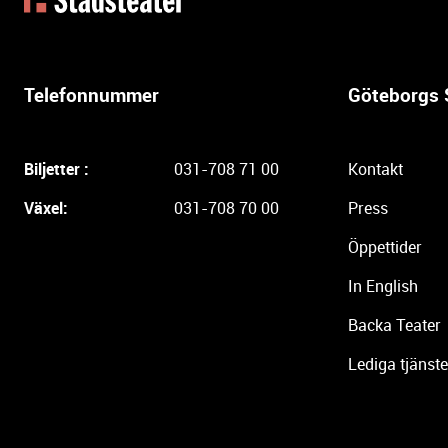
t
e
r
l
Telefonnummer
Göteborgs 
i
g
a
Biljetter :
031-708 71 00
Kontakt
r
e
Växel:
031-708 70 00
Press
i
Öppettider
n
f
In English
o
r
Backa Teater
m
Lediga tjänste
a
t
i
o