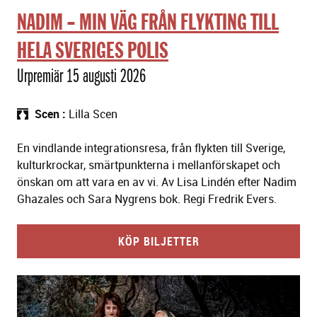
NADIM – MIN VÄG FRÅN FLYKTING TILL
HELA SVERIGES POLIS
Urpremiär 15 augusti 2026
Scen
Lilla Scen
En vindlande integrationsresa, från flykten till Sverige,
kulturkrockar, smärtpunkterna i mellanförskapet och
önskan om att vara en av vi. Av Lisa Lindén efter Nadim
Ghazales och Sara Nygrens bok. Regi Fredrik Evers.
KÖP BILJETTER