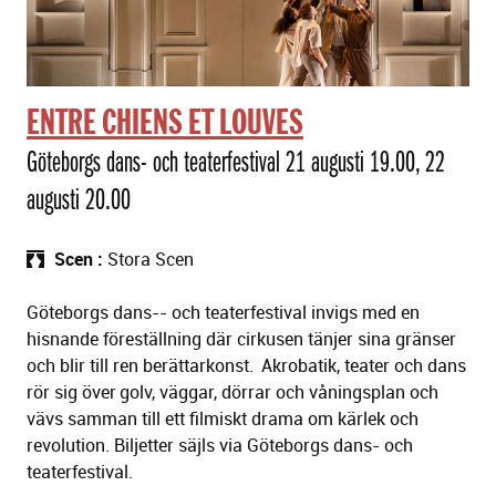
ä
l
l
n
i
ENTRE CHIENS ET LOUVES
n
Göteborgs dans- och teaterfestival 21 augusti 19.00, 22
g
a
augusti 20.00
r
Scen
Stora Scen
Göteborgs dans-- och teaterfestival invigs med en
hisnande föreställning där cirkusen tänjer sina gränser
och blir till ren berättarkonst. Akrobatik, teater och dans
rör sig över golv, väggar, dörrar och våningsplan och
vävs samman till ett filmiskt drama om kärlek och
revolution. Biljetter säjls via Göteborgs dans- och
teaterfestival.