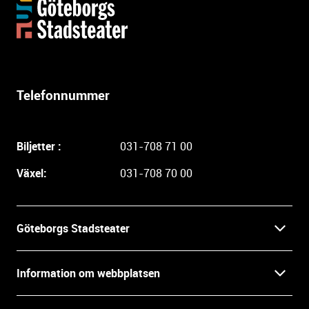
Y
t
t
e
r
l
Telefonnummer
i
g
a
Biljetter :
031-708 71 00
r
e
Växel:
031-708 70 00
i
n
f
Göteborgs Stadsteater
o
r
Kontakt
m
Information om webbplatsen
a
Press
t
Biljetter