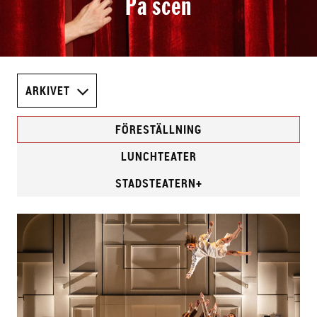
På scen
ARKIVET
FÖRESTÄLLNING
LUNCHTEATER
STADSTEATERN+
F
ö
r
e
s
t