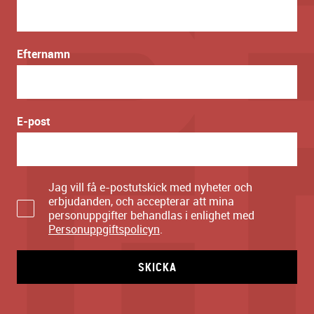
Efternamn
E-post
Jag vill få e-postutskick med nyheter och
erbjudanden, och accepterar att mina
personuppgifter behandlas i enlighet med
Personuppgiftspolicyn
.
SKICKA