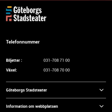
Y
t
t
e
r
l
Telefonnummer
i
g
a
Biljetter :
031-708 71 00
r
e
Växel:
031-708 70 00
i
n
f
Göteborgs Stadsteater
o
r
Kontakt
m
Information om webbplatsen
a