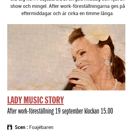
show och mingel. After work-föreställningarna ges på
eftermiddagar och är cirka en timme långa.
F
ö
r
e
s
t
ä
l
l
n
LADY MUSIC STORY
i
n
After work-föreställning 19 september klockan 15.00
g
a
Scen
Foajébaren
r