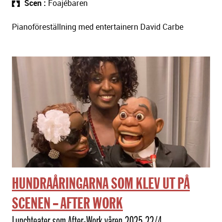
Scen
Foajébaren
Pianoföreställning med entertainern David Carbe
HUNDRAÅRINGARNA SOM KLEV UT PÅ
SCENEN -- AFTER WORK
Lunchteater som After-Work våren 2025 22/4